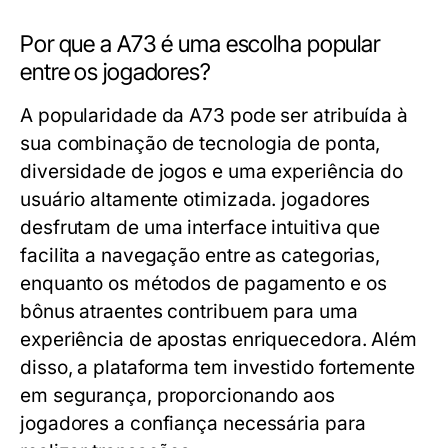
Por que a A73 é uma escolha popular
entre os jogadores?
A popularidade da A73 pode ser atribuída à
sua combinação de tecnologia de ponta,
diversidade de jogos e uma experiência do
usuário altamente otimizada. jogadores
desfrutam de uma interface intuitiva que
facilita a navegação entre as categorias,
enquanto os métodos de pagamento e os
bônus atraentes contribuem para uma
experiência de apostas enriquecedora. Além
disso, a plataforma tem investido fortemente
em segurança, proporcionando aos
jogadores a confiança necessária para