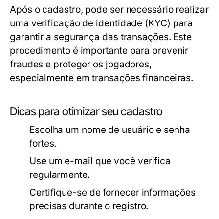
Após o cadastro, pode ser necessário realizar
uma verificação de identidade (KYC) para
garantir a segurança das transações. Este
procedimento é importante para prevenir
fraudes e proteger os jogadores,
especialmente em transações financeiras.
Dicas para otimizar seu cadastro
Escolha um nome de usuário e senha
fortes.
Use um e-mail que você verifica
regularmente.
Certifique-se de fornecer informações
precisas durante o registro.