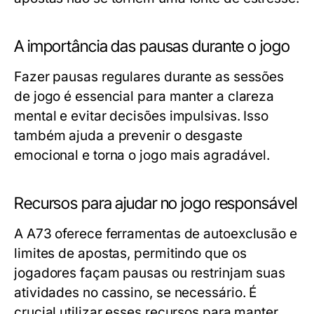
A importância das pausas durante o jogo
Fazer pausas regulares durante as sessões
de jogo é essencial para manter a clareza
mental e evitar decisões impulsivas. Isso
também ajuda a prevenir o desgaste
emocional e torna o jogo mais agradável.
Recursos para ajudar no jogo responsável
A A73 oferece ferramentas de autoexclusão e
limites de apostas, permitindo que os
jogadores façam pausas ou restrinjam suas
atividades no cassino, se necessário. É
crucial utilizar esses recursos para manter