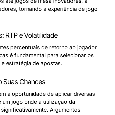
s até jogos de mesa inovadores, a
adores, tornando a experiência de jogo
: RTP e Volatilidade
tes percentuais de retorno ao jogador
icas é fundamental para selecionar os
e estratégia de apostas.
o Suas Chances
em a oportunidade de aplicar diversas
é um jogo onde a utilização da
significativamente. Argumentos