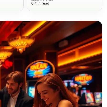
6
min read