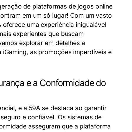
eração de plataformas de jogos online
ncontram em um só lugar! Com um vasto
 oferece uma experiência inigualável
 mais experientes que buscam
 vamos explorar em detalhes a
e iGaming, as promoções imperdíveis e
rança e a Conformidade do
ncial, e a 59A se destaca ao garantir
seguro e confiável. Os sistemas de
ormidade asseguram que a plataforma