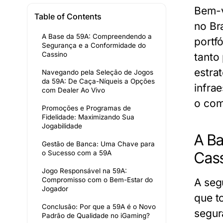
Bem-v
Table of Contents
no Br
A Base da 59A: Compreendendo a
portf
Segurança e a Conformidade do
Cassino
tanto
estra
Navegando pela Seleção de Jogos
da 59A: De Caça-Níqueis a Opções
infra
com Dealer Ao Vivo
o com
Promoções e Programas de
Fidelidade: Maximizando Sua
Jogabilidade
A Ba
Gestão de Banca: Uma Chave para
o Sucesso com a 59A
Cas
Jogo Responsável na 59A:
Compromisso com o Bem-Estar do
A seg
Jogador
que t
Conclusão: Por que a 59A é o Novo
segur
Padrão de Qualidade no iGaming?