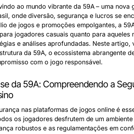
indo ao mundo vibrante da 59A – uma nova g
asil, onde diversão, segurança e lucros se e
ólio de jogos e promoções empolgantes, a 59A
 para jogadores casuais quanto para aqueles
tégias e análises aprofundadas. Neste artigo,
estrutura da 59A, o ecossistema abrangente d
promisso com o jogo responsável.
se da 59A: Compreendendo a Segu
sino
urança nas plataformas de jogos online é esse
odos os jogadores desfrutem de um ambiente 
ança robustos e as regulamentações em conf