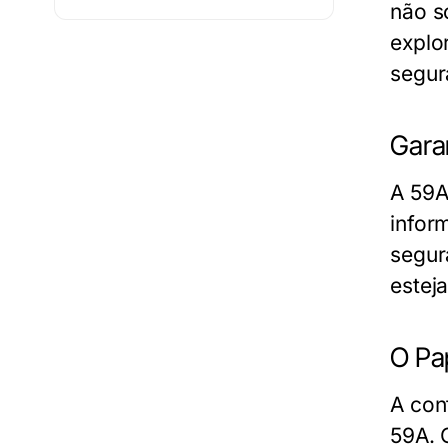
não s
explo
segur
Gara
A 59A
infor
segur
estej
O Pa
A con
59A. 