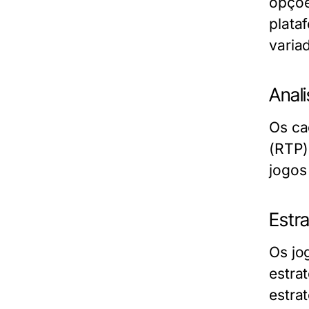
opçõe
plata
varia
Anal
Os ca
(RTP)
jogos
Estr
Os jo
estra
estra