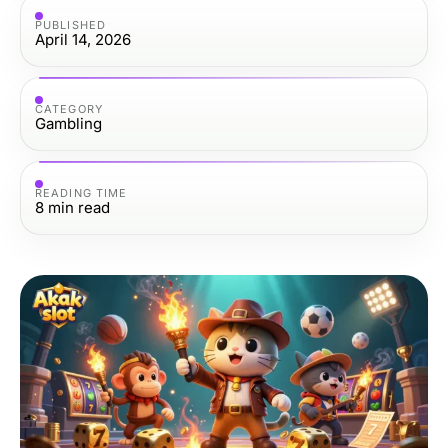
PUBLISHED
April 14, 2026
CATEGORY
Gambling
READING TIME
8
min read