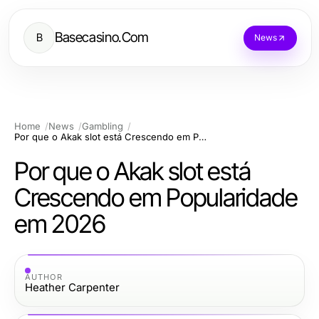
Basecasino.Com
B
News
Home
News
Gambling
Por que o Akak slot está Crescendo em Popularidade em 2026
Por que o Akak slot está
Crescendo em Popularidade
em 2026
AUTHOR
Heather Carpenter