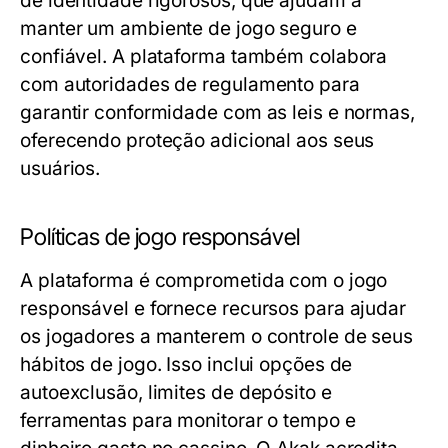
de identidade rigorosos, que ajudam a
manter um ambiente de jogo seguro e
confiável. A plataforma também colabora
com autoridades de regulamento para
garantir conformidade com as leis e normas,
oferecendo proteção adicional aos seus
usuários.
Políticas de jogo responsável
A plataforma é comprometida com o jogo
responsável e fornece recursos para ajudar
os jogadores a manterem o controle de seus
hábitos de jogo. Isso inclui opções de
autoexclusão, limites de depósito e
ferramentas para monitorar o tempo e