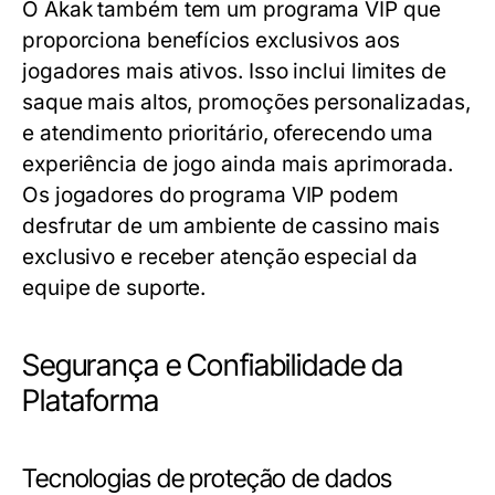
O Akak também tem um programa VIP que
proporciona benefícios exclusivos aos
jogadores mais ativos. Isso inclui limites de
saque mais altos, promoções personalizadas,
e atendimento prioritário, oferecendo uma
experiência de jogo ainda mais aprimorada.
Os jogadores do programa VIP podem
desfrutar de um ambiente de cassino mais
exclusivo e receber atenção especial da
equipe de suporte.
Segurança e Confiabilidade da
Plataforma
Tecnologias de proteção de dados