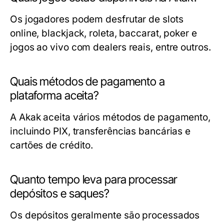
Os jogadores podem desfrutar de slots
online, blackjack, roleta, baccarat, poker e
jogos ao vivo com dealers reais, entre outros.
Quais métodos de pagamento a
plataforma aceita?
A Akak aceita vários métodos de pagamento,
incluindo PIX, transferências bancárias e
cartões de crédito.
Quanto tempo leva para processar
depósitos e saques?
Os depósitos geralmente são processados